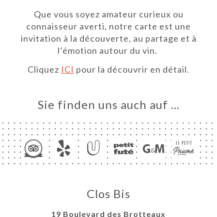
ART
Que vous soyez amateur curieux ou
VIEREN
connaisseur averti, notre carte est une
ERIE
invitation à la découverte, au partage et à
l’émotion autour du vin.
RTUNG
NÜ
Cliquez
ICI
pour la découvrir en détail.
DES
Sie finden uns auch auf …
ISATION
TAKT
Clos Bis
19 Boulevard des Brotteaux