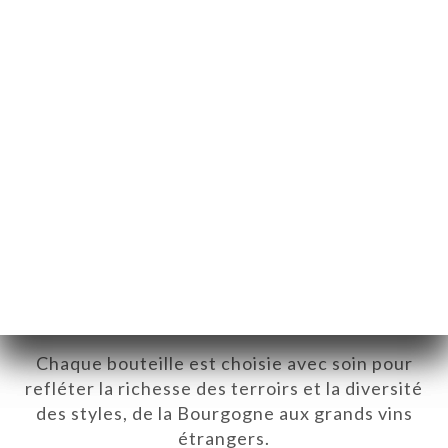
Notre sélection de vins, rien que
pour vous
Notre cave rassemble plus de 2 000
références, issues aussi bien de petits
vignerons passionnés que de grandes
maisons emblématiques.
Chaque bouteille est choisie avec soin pour
refléter la richesse des terroirs et la diversité
des styles, de la Bourgogne aux grands vins
étrangers.