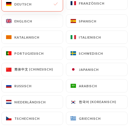
FRANZÖSISCH
FRANZÖSISCH
DEUTSCH
DEUTSCH
ENGLISCH
ENGLISCH
SPANISCH
SPANISCH
KATALANISCH
KATALANISCH
ITALIENISCH
ITALIENISCH
PORTUGIESISCH
PORTUGIESISCH
SCHWEDISCH
SCHWEDISCH
简体中文 (CHINESISCH)
简体中文 (CHINESISCH)
JAPANISCH
JAPANISCH
RUSSISCH
RUSSISCH
ARABISCH
ARABISCH
한국어 (KOREANISCH)
한국어 (KOREANISCH)
NIEDERLÄNDISCH
NIEDERLÄNDISCH
TSCHECHISCH
TSCHECHISCH
GRIECHISCH
GRIECHISCH