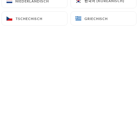
한국어 (KOREANISCH)
한국어 (KOREANISCH)
NIEDERLÄNDISCH
NIEDERLÄNDISCH
DE
MENÜ
TSCHECHISCH
TSCHECHISCH
GRIECHISCH
GRIECHISCH
/
START
RESERVIERUNG
Reservierung