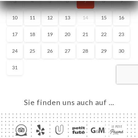
ART
VIEREN
ERIE
RTUNG
NÜ
DES
ISATION
TAKT
Sie finden uns auch auf …