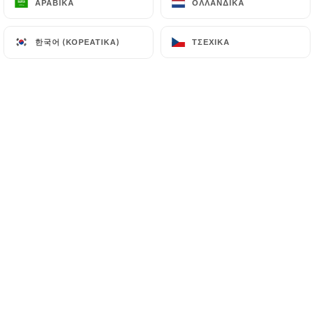
ΑΡΑΒΙΚΆ
ΑΡΑΒΙΚΆ
ΟΛΛΑΝΔΙΚΆ
ΟΛΛΑΝΔΙΚΆ
EL
ΜΕΝΟΎ
한국어 (ΚΟΡΕΆΤΙΚΑ)
한국어 (ΚΟΡΕΆΤΙΚΑ)
ΤΣΈΧΙΚΑ
ΤΣΈΧΙΚΑ
/
ΑΡΧΙΚΉ
ΚΡΆΤΗΣΗ
Κράτηση