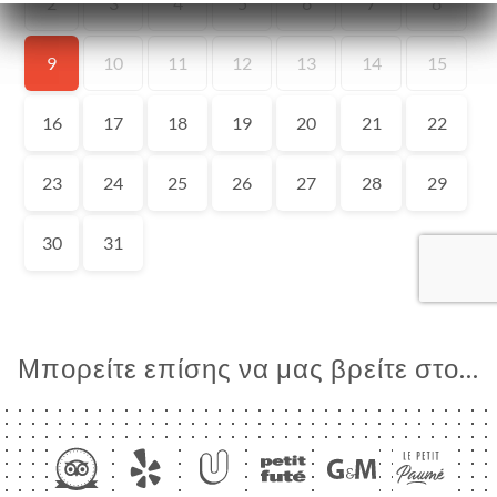
ΙΚΉ
ΤΗΣΗ
ΡΑΦΊΕΣ
ΤΙΚΉ
ΝΟΎ
DES
ISATION
ΑΦΉ
Μπορείτε επίσης να μας βρείτε στο...