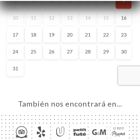
CIO
ERVA
ERÍA
EÑA
NÚ
DES
ISATION
ACTO
También nos encontrará en…