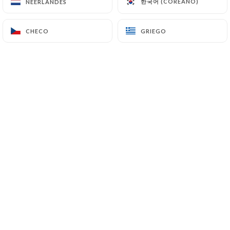
한국어 (COREANO)
한국어 (COREANO)
NEERLANDÉS
NEERLANDÉS
ES
MENÚ
CHECO
CHECO
GRIEGO
GRIEGO
/
INICIO
RESERVA
Reserva