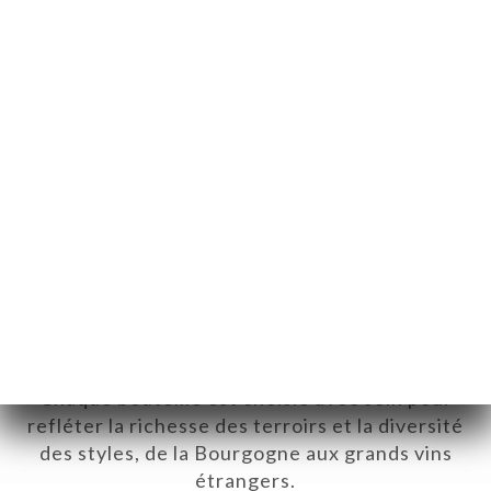
Notre sélection de vins, rien que
pour vous
Notre cave rassemble plus de 2 000
références, issues aussi bien de petits
vignerons passionnés que de grandes
maisons emblématiques.
Chaque bouteille est choisie avec soin pour
refléter la richesse des terroirs et la diversité
des styles, de la Bourgogne aux grands vins
étrangers.