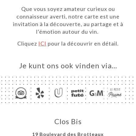
Que vous soyez amateur curieux ou
ME
connaisseur averti, notre carte est une
VEREN
invitation à la découverte, au partage et à
ERIJ
l’émotion autour du vin.
IEW
Cliquez
ICI
pour la découvrir en détail.
NU
DES
Je kunt ons ook vinden via…
ISATION
TACT
Clos Bis
19 Boulevard des Brotteaux