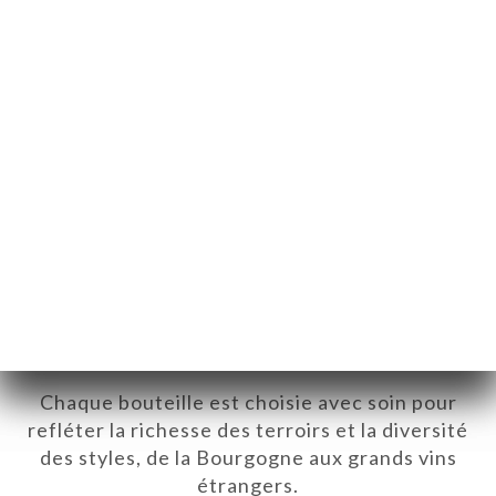
Notre sélection de vins, rien que
pour vous
Notre cave rassemble plus de 2 000
références, issues aussi bien de petits
vignerons passionnés que de grandes
maisons emblématiques.
Chaque bouteille est choisie avec soin pour
refléter la richesse des terroirs et la diversité
des styles, de la Bourgogne aux grands vins
étrangers.