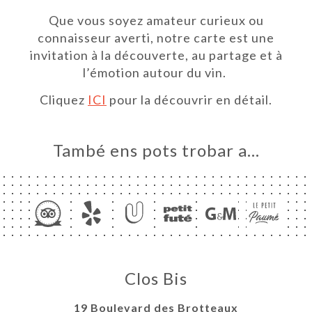
ICI
Que vous soyez amateur curieux ou
RVAR
connaisseur averti, notre carte est une
ERIA
invitation à la découverte, au partage et à
l’émotion autour du vin.
ENYES
RTA
Cliquez
ICI
pour la découvrir en détail.
DES
També ens pots trobar a…
ISATION
ACTAR
Clos Bis
19 Boulevard des Brotteaux