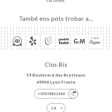
raffinée.
ERIA
ENYES
RTA
També ens pots trobar a…
DES
ISATION
ACTAR
Clos Bis
19 Boulevard des Brotteaux
69006 Lyon France
+33978812360
CA