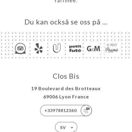
raffinée.
ÖMEN
NY
Du kan också se oss på …
DES
ISATION
TAKT
Clos Bis
19 Boulevard des Brotteaux
69006 Lyon France
+33978812360
SV